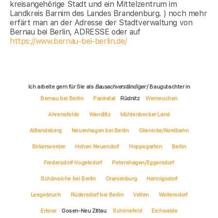
kreisangehörige Stadt und ein Mittelzentrum im
Landkreis Barnim des Landes Brandenburg. ) noch mehr
erfärt man an der Adresse der Stadtverwaltung von
Bernau bei Berlin, ADRESSE oder auf
https://www.bernau-bei-berlin.de/
Ich arbeite gern für Sie als
Bausachverständiger
/ Baugutachter in
Bernau bei Berlin
Panketal
Rüdnitz
Werneuchen
Ahrensfelde
Wandlitz
Mühlenbecker Land
Altlandsberg
Neuenhagen bei Berlin
Glienicke/Nordbahn
Birkenwerder
Hohen Neuendorf
Hoppegarten
Berlin
Fredersdorf-Vogelsdorf
Petershagen/Eggersdorf
Schöneiche bei Berlin
Oranienburg
Hennigsdorf
Leegebruch
Rüdersdorf bei Berlin
Velten
Woltersdorf
Erkner
Gosen-Neu Zittau
Schönefeld
Eichwalde