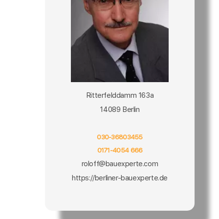
Ritterfelddamm 163a
14089 Berlin
030-36803455
0171-4054 666
roloff@bauexperte.com
https://berliner-bauexperte.de