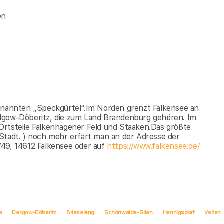
en
genannten „Speckgürtel“.Im Norden grenzt Falkensee an
llgow-Döberitz, die zum Land Brandenburg gehören. Im
Ortsteile Falkenhagener Feld und Staaken.Das größte
Stadt. ) noch mehr erfärt man an der Adresse der
/49, 14612 Falkensee oder auf
https://www.falkensee.de/
e
Dallgow-Döberitz
Brieselang
Schönwalde-Glien
Hennigsdorf
Velten