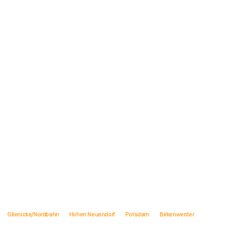
Glienicke/Nordbahn
Hohen Neuendorf
Potsdam
Birkenwerder