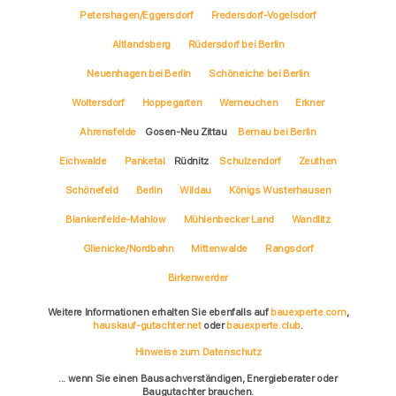
Petershagen/Eggersdorf
Fredersdorf-Vogelsdorf
Altlandsberg
Rüdersdorf bei Berlin
Neuenhagen bei Berlin
Schöneiche bei Berlin
Woltersdorf
Hoppegarten
Werneuchen
Erkner
Ahrensfelde
Gosen-Neu Zittau
Bernau bei Berlin
Eichwalde
Panketal
Rüdnitz
Schulzendorf
Zeuthen
Schönefeld
Berlin
Wildau
Königs Wusterhausen
Blankenfelde-Mahlow
Mühlenbecker Land
Wandlitz
Glienicke/Nordbahn
Mittenwalde
Rangsdorf
Birkenwerder
Weitere Informationen erhalten Sie ebenfalls auf
bauexperte.com
,
hauskauf-gutachter.net
oder
bauexperte.club
.
Hinweise zum Datenschutz
... wenn Sie einen Bausachverständigen, Energieberater oder
Baugutachter brauchen.