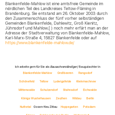
Blankenfelde-Mahlow ist eine amtsfreie Gemeinde im
nördlichen Teil des Landkreises Teltow-Fläming in
Brandenburg. Sie entstand am 26. Oktober 2003 durch
den Zusammenschluss der fünf vorher selbständigen
Gemeinden Blankenfelde, Dahlewitz, Groß Kienitz,
Jühnsdorf und Mahlow.[ ) noch mehr erfärt man an der
Adresse der Stadtverwaltung von Blankenfelde-Mahlow,
Karl-Marx-Straße 4, 15827 Blankenfelde oder auf
https://www.blankenfelde-mahlow.de/
Ich arbeite gern für Sie als
Bausachverständiger
/ Baugutachter in
Blankenfelde-Mahlow
Großbeeren
Rangsdorf
Schönefeld
Teltow
Ludwigsfelde
Kleinmachnow
Mittenwalde
Schulzendorf
Stahnsdorf
Eichwalde
Königs Wusterhausen
Zeuthen
Wildau
Berlin
Nuthetal
Gosen-Neu Zittau
Hoppegarten
Potsdam