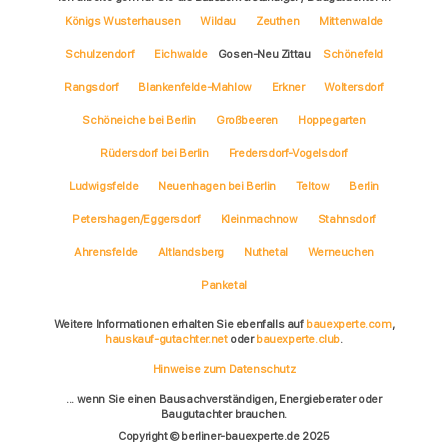
Königs Wusterhausen
Wildau
Zeuthen
Mittenwalde
Schulzendorf
Eichwalde
Gosen-Neu Zittau
Schönefeld
Rangsdorf
Blankenfelde-Mahlow
Erkner
Woltersdorf
Schöneiche bei Berlin
Großbeeren
Hoppegarten
Rüdersdorf bei Berlin
Fredersdorf-Vogelsdorf
Ludwigsfelde
Neuenhagen bei Berlin
Teltow
Berlin
Petershagen/Eggersdorf
Kleinmachnow
Stahnsdorf
Ahrensfelde
Altlandsberg
Nuthetal
Werneuchen
Panketal
Weitere Informationen erhalten Sie ebenfalls auf
bauexperte.com
,
hauskauf-gutachter.net
oder
bauexperte.club
.
Hinweise zum Datenschutz
... wenn Sie einen Bausachverständigen, Energieberater oder
Baugutachter brauchen.
Copyright © berliner-bauexperte.de 2025