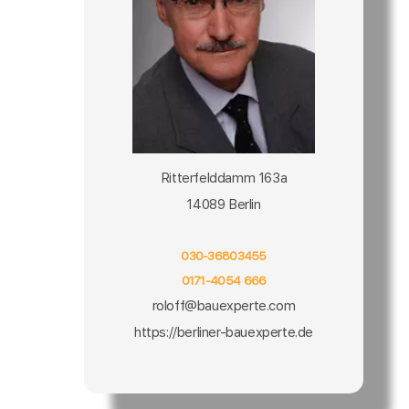
Ritterfelddamm 163a
14089 Berlin
030-36803455
0171-4054 666
roloff@bauexperte.com
https://berliner-bauexperte.de