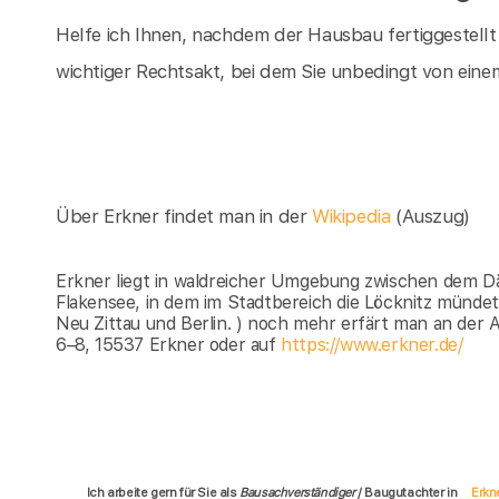
Helfe ich Ihnen, nachdem der Hausbau fertiggestellt
wichtiger Rechtsakt, bei dem Sie unbedingt von einem
Über Erkner findet man in der
Wikipedia
(Auszug)
Erkner liegt in waldreicher Umgebung zwischen dem D
Flakensee, in dem im Stadtbereich die Löcknitz münde
Neu Zittau und Berlin. ) noch mehr erfärt man an der 
6–8, 15537 Erkner oder auf
https://www.erkner.de/
Ich arbeite gern für Sie als
Bausachverständiger
/ Baugutachter in
Erkn