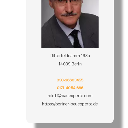
Ritterfelddamm 163a
14089 Berlin
030-36803455
0171-4054 666
roloff@bauexperte.com
https://berliner-bauexperte.de