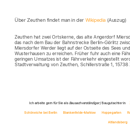
Über Zeuthen findet man in der
Wikipedia
(Auszug)
Zeuthen hat zwei Ortskerne, das alte Angerdorf Miers
das nach dem Bau der Bahnstrecke Berlin–Görlitz zwis
Miersdorfer Werder liegt auf der Ostseite des Sees und
Wusterhausen zu erreichen. Früher fuhr auch eine Fäh
geringen Umsatzes ist der Fährverkehr eingestellt wor
Stadtverwaltung von Zeuthen, Schillerstraße 1, 15738
Ich arbeite gern für Sie als
Bausachverständiger
/ Baugutachter in
Schöneiche bei Berlin
Blankenfelde-Mahlow
Hoppegarten
R
Altlandsberg