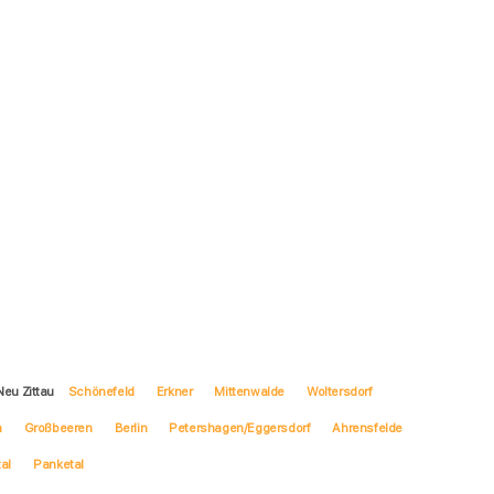
eu Zittau
Schönefeld
Erkner
Mittenwalde
Woltersdorf
n
Großbeeren
Berlin
Petershagen/Eggersdorf
Ahrensfelde
al
Panketal