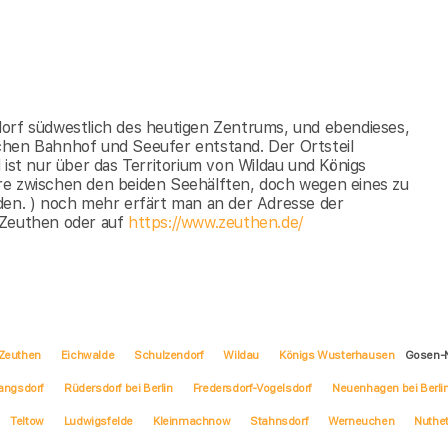
dorf südwestlich des heutigen Zentrums, und ebendieses,
chen Bahnhof und Seeufer entstand. Der Ortsteil
 ist nur über das Territorium von Wildau und Königs
re zwischen den beiden Seehälften, doch wegen eines zu
den. ) noch mehr erfärt man an der Adresse der
 Zeuthen oder auf
https://www.zeuthen.de/
Zeuthen
Eichwalde
Schulzendorf
Wildau
Königs Wusterhausen
Gosen-N
angsdorf
Rüdersdorf bei Berlin
Fredersdorf-Vogelsdorf
Neuenhagen bei Berli
Teltow
Ludwigsfelde
Kleinmachnow
Stahnsdorf
Werneuchen
Nuthet