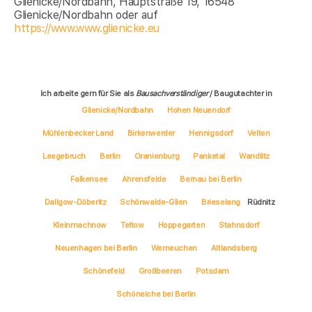
Glienicke/Nordbahn, Hauptstraße 19, 16548
Glienicke/Nordbahn oder auf
https://www.www.glienicke.eu
Ich arbeite gern für Sie als
Bausachverständiger
/ Baugutachter in
Glienicke/Nordbahn
Hohen Neuendorf
Mühlenbecker Land
Birkenwerder
Hennigsdorf
Velten
Leegebruch
Berlin
Oranienburg
Panketal
Wandlitz
Falkensee
Ahrensfelde
Bernau bei Berlin
Dallgow-Döberitz
Schönwalde-Glien
Brieselang
Rüdnitz
Kleinmachnow
Teltow
Hoppegarten
Stahnsdorf
Neuenhagen bei Berlin
Werneuchen
Altlandsberg
Schönefeld
Großbeeren
Potsdam
Schöneiche bei Berlin