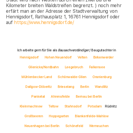
Kilometer breiten Waldstreifen begrenzt. ) noch mehr
erfärt man an der Adresse der Stadtverwaltung von
Hennigsdorf, Rathausplatz 1, 16761 Hennigsdorf oder
auf
https://www.hennigsdorf.de/
Ich arbeite gern für Sie als
Bausachverständiger
/ Baugutachter in
Hennigsdorf
Hohen Neuendorf
Velten
Birkenwerder
Glienicke/Nordbahn
Leegebruch
Falkensee
Mühlenbecker Land
Schönwalde-Glien
Oranienburg
Dallgow-Döberitz
Brieselang
Berlin
Wandlitz
Panketal
Ahrensfelde
Bernau bei Berlin
Kleinmachnow
Teltow
Stahnsdorf
Potsdam
Rüdnitz
Großbeeren
Hoppegarten
Blankenfelde-Mahlow
Neuenhagen bei Berlin
Schönefeld
Werneuchen