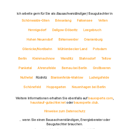
Ich arbeite gern für Sie als
Bausachverständiger
/ Baugutachter in
Schönwalde-Glien
Brieselang
Falkensee
Velten
Hennigsdorf
Dallgow-Döberitz
Leegebruch
Hohen Neuendorf
Birkenwerder
Oranienburg
Glienicke/Nordbahn
Mühlenbecker Land
Potsdam
Berlin
Kleinmachnow
Wandlitz
Stahnsdorf
Teltow
Panketal
Ahrensfelde
Bernau bei Berlin
Großbeeren
Nuthetal
Rüdnitz
Blankenfelde-Mahlow
Ludwigsfelde
Schönefeld
Hoppegarten
Neuenhagen bei Berlin
Weitere Informationen erhalten Sie ebenfalls auf
bauexperte.com
,
hauskauf-gutachter.net
oder
bauexperte.club
.
Hinweise zum Datenschutz
... wenn Sie einen Bausachverständigen, Energieberater oder
Baugutachter brauchen.