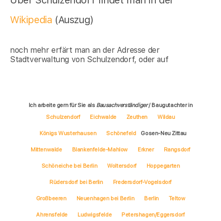
Wikipedia
(Auszug)
noch mehr erfärt man an der Adresse der
Stadtverwaltung von Schulzendorf, oder auf
Ich arbeite gern für Sie als
Bausachverständiger
/ Baugutachter in
Schulzendorf
Eichwalde
Zeuthen
Wildau
Königs Wusterhausen
Schönefeld
Gosen-Neu Zittau
Mittenwalde
Blankenfelde-Mahlow
Erkner
Rangsdorf
Schöneiche bei Berlin
Woltersdorf
Hoppegarten
Rüdersdorf bei Berlin
Fredersdorf-Vogelsdorf
Großbeeren
Neuenhagen bei Berlin
Berlin
Teltow
Ahrensfelde
Ludwigsfelde
Petershagen/Eggersdorf