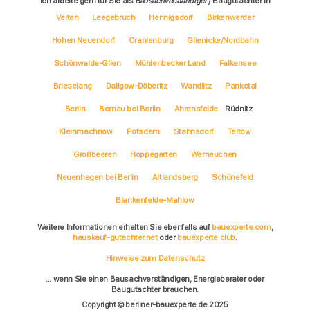
Ich arbeite gern für Sie als
Bausachverständiger
/ Baugutachter in
Velten
Leegebruch
Hennigsdorf
Birkenwerder
Hohen Neuendorf
Oranienburg
Glienicke/Nordbahn
Schönwalde-Glien
Mühlenbecker Land
Falkensee
Brieselang
Dallgow-Döberitz
Wandlitz
Panketal
Berlin
Bernau bei Berlin
Ahrensfelde
Rüdnitz
Kleinmachnow
Potsdam
Stahnsdorf
Teltow
Großbeeren
Hoppegarten
Werneuchen
Neuenhagen bei Berlin
Altlandsberg
Schönefeld
Blankenfelde-Mahlow
Weitere Informationen erhalten Sie ebenfalls auf
bauexperte.com
,
hauskauf-gutachter.net
oder
bauexperte.club
.
Hinweise zum Datenschutz
... wenn Sie einen Bausachverständigen, Energieberater oder
Baugutachter brauchen.
Copyright © berliner-bauexperte.de 2025