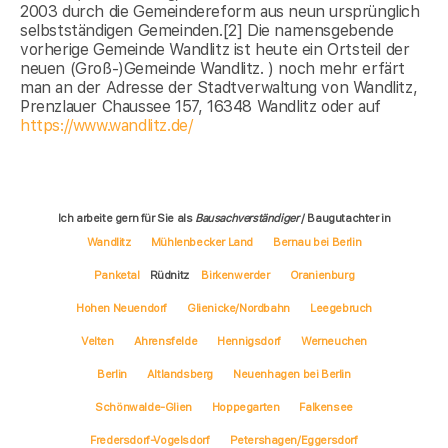
2003 durch die Gemeindereform aus neun ursprünglich
selbstständigen Gemeinden.[2] Die namensgebende
vorherige Gemeinde Wandlitz ist heute ein Ortsteil der
neuen (Groß-)Gemeinde Wandlitz. ) noch mehr erfärt
man an der Adresse der Stadtverwaltung von Wandlitz,
Prenzlauer Chaussee 157, 16348 Wandlitz oder auf
https://www.wandlitz.de/
Ich arbeite gern für Sie als
Bausachverständiger
/ Baugutachter in
Wandlitz
Mühlenbecker Land
Bernau bei Berlin
Panketal
Rüdnitz
Birkenwerder
Oranienburg
Hohen Neuendorf
Glienicke/Nordbahn
Leegebruch
Velten
Ahrensfelde
Hennigsdorf
Werneuchen
Berlin
Altlandsberg
Neuenhagen bei Berlin
Schönwalde-Glien
Hoppegarten
Falkensee
Fredersdorf-Vogelsdorf
Petershagen/Eggersdorf