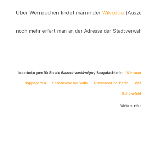
Über Werneuchen findet man in der
Wikipedia
(Ausz
noch mehr erfärt man an der Adresse der Stadtverwa
Ich arbeite gern für Sie als
Bausachverständiger
/ Baugutachter in
Werneuc
Hoppegarten
Schöneiche bei Berlin
Rüdersdorf bei Berlin
Wol
Schönefeld
Weitere Info