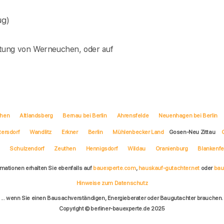
ug)
ltung von Werneuchen, oder auf
hen
Altlandsberg
Bernau bei Berlin
Ahrensfelde
Neuenhagen bei Berlin
tersdorf
Wandlitz
Erkner
Berlin
Mühlenbecker Land
Gosen-Neu Zittau
Schulzendorf
Zeuthen
Hennigsdorf
Wildau
Oranienburg
Blankenf
rmationen erhalten Sie ebenfalls auf
bauexperte.com
,
hauskauf-gutachter.net
oder
bau
Hinweise zum Datenschutz
... wenn Sie einen Bausachverständigen, Energieberater oder Baugutachter brauchen.
Copyright © berliner-bauexperte.de 2025