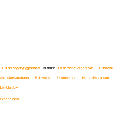
Petershagen/Eggersdorf
Rüdnitz
Fredersdorf-Vogelsdorf
Panketal
Glienicke/Nordbahn
Eichwalde
Birkenwerder
Hohen Neuendorf
elde-Mahlow
experte.club
.