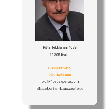
Ritterfelddamm 163a
14089 Berlin
030-36803455
0171-4054 666
roloff@bauexperte.com
https://berliner-bauexperte.de