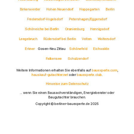
Birkenwerder
Hohen Neuendorf
Hoppegarten
Berlin
Fredersdorf-Vogelsdorf
Petershagen/Eggersdorf
Schöneiche bei Berlin
Oranienburg
Hennigsdorf
Leegebruch
Rüdersdorf bei Berlin
Velten
Woltersdorf
Erkner
Gosen-Neu Zittau
Schönefeld
Eichwalde
Falkensee
Schulzendorf
Weitere Informationen erhalten Sie ebenfalls auf
bauexperte.com
,
hauskauf-gutachter.net
oder
bauexperte.club
.
Hinweise zum Datenschutz
... wenn Sie einen Bausachverständigen, Energieberater oder
Baugutachter brauchen.
Copyright © berliner-bauexperte.de 2025