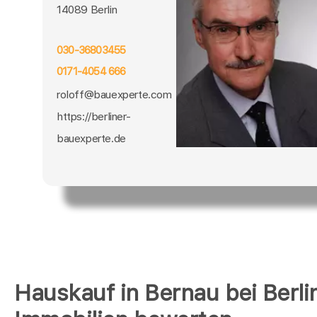
14089 Berlin
030-36803455
0171-4054 666
roloff@bauexperte.com
https://berliner-
bauexperte.de
Hauskauf in Bernau bei Berli