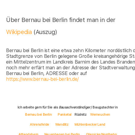
Über Bernau bei Berlin findet man in der
Wikipedia
(Auszug)
Bernau bei Berlin ist eine etwa zehn Kilometer nordöstlich 
Stadtgrenze von Berlin gelegene Große kreisangehörige St
ein Mittelzentrum im Landkreis Barnim des Landes Branden
noch mehr erfärt man an der Adresse der Stadtverwaltun
Bernau bei Berlin, ADRESSE oder auf
https://www.bernau-bei-berlin.de/
Ich arbeite gern für Sie als
Bausachverständiger
/ Baugutachter in
Bernau bei Berlin
Panketal
Rüdnitz
Werneuchen
Ahrensfelde
Wandlitz
Mühlenbecker Land
Altlandsberg
Neuenhagen bei Berlin
Glienicke/Nordbahn