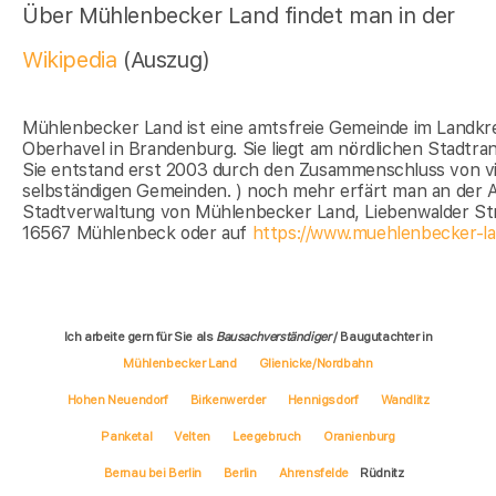
Über Mühlenbecker Land findet man in der
Wikipedia
(Auszug)
Mühlenbecker Land ist eine amtsfreie Gemeinde im Landkre
Oberhavel in Brandenburg. Sie liegt am nördlichen Stadtran
Sie entstand erst 2003 durch den Zusammenschluss von v
selbständigen Gemeinden. ) noch mehr erfärt man an der 
Stadtverwaltung von Mühlenbecker Land, Liebenwalder Str
16567 Mühlenbeck oder auf
https://www.muehlenbecker-la
Ich arbeite gern für Sie als
Bausachverständiger
/ Baugutachter in
Mühlenbecker Land
Glienicke/Nordbahn
Hohen Neuendorf
Birkenwerder
Hennigsdorf
Wandlitz
Panketal
Velten
Leegebruch
Oranienburg
Bernau bei Berlin
Berlin
Ahrensfelde
Rüdnitz