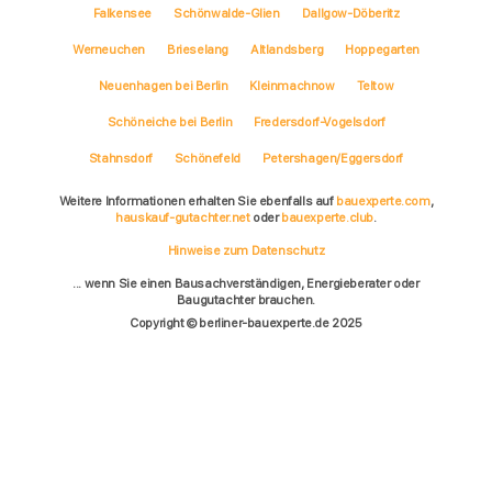
Falkensee
Schönwalde-Glien
Dallgow-Döberitz
Werneuchen
Brieselang
Altlandsberg
Hoppegarten
Neuenhagen bei Berlin
Kleinmachnow
Teltow
Schöneiche bei Berlin
Fredersdorf-Vogelsdorf
Stahnsdorf
Schönefeld
Petershagen/Eggersdorf
Weitere Informationen erhalten Sie ebenfalls auf
bauexperte.com
,
hauskauf-gutachter.net
oder
bauexperte.club
.
Hinweise zum Datenschutz
... wenn Sie einen Bausachverständigen, Energieberater oder
Baugutachter brauchen.
Copyright © berliner-bauexperte.de 2025