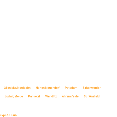
Glienicke/Nordbahn
Hohen Neuendorf
Potsdam
Birkenwerder
Ludwigsfelde
Panketal
Wandlitz
Ahrensfelde
Schönefeld
experte.club
.