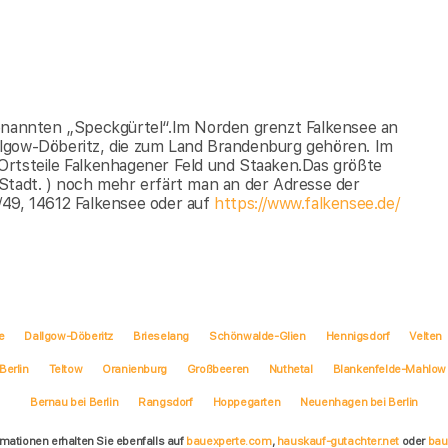
genannten „Speckgürtel“.Im Norden grenzt Falkensee an
llgow-Döberitz, die zum Land Brandenburg gehören. Im
Ortsteile Falkenhagener Feld und Staaken.Das größte
Stadt. ) noch mehr erfärt man an der Adresse der
/49, 14612 Falkensee oder auf
https://www.falkensee.de/
e
Dallgow-Döberitz
Brieselang
Schönwalde-Glien
Hennigsdorf
Velten
Berlin
Teltow
Oranienburg
Großbeeren
Nuthetal
Blankenfelde-Mahlow
Bernau bei Berlin
Rangsdorf
Hoppegarten
Neuenhagen bei Berlin
rmationen erhalten Sie ebenfalls auf
bauexperte.com
,
hauskauf-gutachter.net
oder
bau