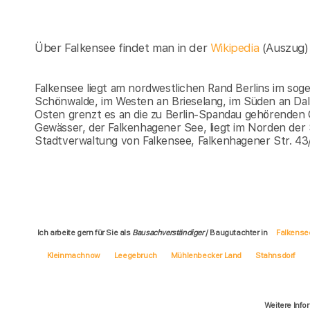
Über Falkensee findet man in der
Wikipedia
(Auszug)
Falkensee liegt am nordwestlichen Rand Berlins im so
Schönwalde, im Westen an Brieselang, im Süden an Da
Osten grenzt es an die zu Berlin-Spandau gehörenden 
Gewässer, der Falkenhagener See, liegt im Norden der 
Stadtverwaltung von Falkensee, Falkenhagener Str. 43
Ich arbeite gern für Sie als
Bausachverständiger
/ Baugutachter in
Falkense
Kleinmachnow
Leegebruch
Mühlenbecker Land
Stahnsdorf
Weitere Info