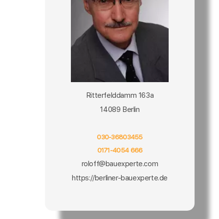
Ritterfelddamm 163a
14089 Berlin
030-36803455
0171-4054 666
roloff@bauexperte.com
https://berliner-bauexperte.de