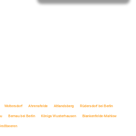
Woltersdorf
Ahrensfelde
Altlandsberg
Rüdersdorf bei Berlin
au
Bernau bei Berlin
Königs Wusterhausen
Blankenfelde-Mahlow
Großbeeren