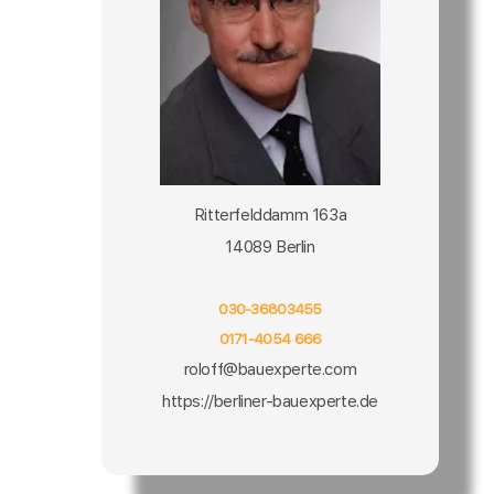
Ritterfelddamm 163a
14089 Berlin
030-36803455
0171-4054 666
roloff@bauexperte.com
https://berliner-bauexperte.de