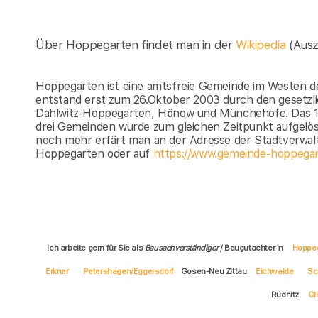
Über Hoppegarten findet man in der
Wikipedia
(Aus
Hoppegarten ist eine amtsfreie Gemeinde im Westen de
entstand erst zum 26.Oktober 2003 durch den gesetz
Dahlwitz-Hoppegarten, Hönow und Münchehofe. Das 1
drei Gemeinden wurde zum gleichen Zeitpunkt aufgelös
noch mehr erfärt man an der Adresse der Stadtverwal
Hoppegarten oder auf
https://www.gemeinde-hoppegar
Ich arbeite gern für Sie als
Bausachverständiger
/ Baugutachter in
Hoppe
Erkner
Petershagen/Eggersdorf
Gosen-Neu Zittau
Eichwalde
Sc
Rüdnitz
Gl