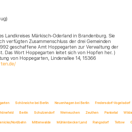
zug)
s Landkreises Märkisch-Oderland in Brandenburg. Sie
lich verfügten Zusammenschluss der drei Gemeinden
992 geschaffene Amt Hoppegarten zur Verwaltung der
t. Das Wort Hoppegarten leitet sich von Hopfen her. )
tung von Hoppegarten, Lindenallee 14, 15366
ten.de/
garten
Schöneiche bei Berlin
Neuenhagen bei Berlin
Fredersdorf-Vogelsdorf
hönefeld
Berlin
Schulzendorf
Werneuchen
Zeuthen
Panketal
Wild
ienicke/Nordbahn
Mittenwalde
Mühlenbecker Land
Rangsdorf
Teltow