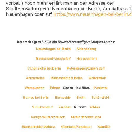
vorbei. ) noch mehr erfärt man an der Adresse der
Stadtverwaltung von Neuenhagen bei Berlin, Am Rathaus 1
Neuenhagen oder auf
https://www.neuenhagen-bei-berlin.d
Ich arbeite gern für Sie als
Bausachverständiger
/ Baugutachter in
Neuenhagen bei Berlin
Altlandsberg
Fredersdorf-Vogelsdorf
Hoppegarten
Schöneiche bei Berlin
Petershagen/Eggersdorf
Ahrensfelde
Rüdersdorf bei Berlin
Woltersdorf
Werneuchen
Erkner
Gosen-Neu Zittau
Panketal
Bernau bei Berlin
Eichwalde
Berlin
Schönefeld
Schulzendorf
Zeuthen
Rüdnitz
Wildau
Königs Wusterhausen
Mühlenbecker Land
Blankenfelde-Mahlow
Glienicke/Nordbahn
Wandlitz