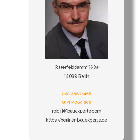
Ritterfelddamm 163a
14089 Berlin
030-36803455
0171-4054 666
roloff@bauexperte.com
https://berliner-bauexperte.de