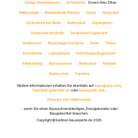
Königs Wusterhausen
Schönefeld
Gosen-Neu Zittau
Mittenwalde
Blankenfelde-Mahlow
Erkner
Rangsdorf
Schöneiche bei Berlin
Woltersdorf
Hoppegarten
Rüdersdorf bei Berlin
Fredersdorf-Vogelsdorf
Großbeeren
Neuenhagen bei Berlin
Berlin
Teltow
Ahrensfelde
Ludwigsfelde
Petershagen/Eggersdorf
Altlandsberg
Kleinmachnow
Stahnsdorf
Nuthetal
Werneuchen
Panketal
Weitere Informationen erhalten Sie ebenfalls auf
bauexperte.com
,
hauskauf-gutachter.net
oder
bauexperte.club
.
Hinweise zum Datenschutz
... wenn Sie einen Bausachverständigen, Energieberater oder
Baugutachter brauchen.
Copyright © berliner-bauexperte.de 2025