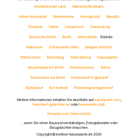
Mühlenbecker Land
Glienicke/Nordbahn
Hohen Neuendorf
Birkenwerder
Hennigsdorf
Wandlitz
Panketal
Velten
Leegebruch
Oranienburg
Bernau bei Berlin
Berlin
Ahrensfelde
Rüdnitz
Falkensee
Schönwalde-Glien
Dallgow-Döberitz
Werneuchen
Brieselang
Altlandsberg
Hoppegarten
Neuenhagen bei Berlin
Kleinmachnow
Teltow
Schöneiche bei Berlin
Fredersdorf-Vogelsdorf
Stahnsdorf
Schönefeld
Petershagen/Eggersdorf
Weitere Informationen erhalten Sie ebenfalls auf
bauexperte.com
,
hauskauf-gutachter.net
oder
bauexperte.club
.
Hinweise zum Datenschutz
... wenn Sie einen Bausachverständigen, Energieberater oder
Baugutachter brauchen.
Copyright © berliner-bauexperte.de 2025